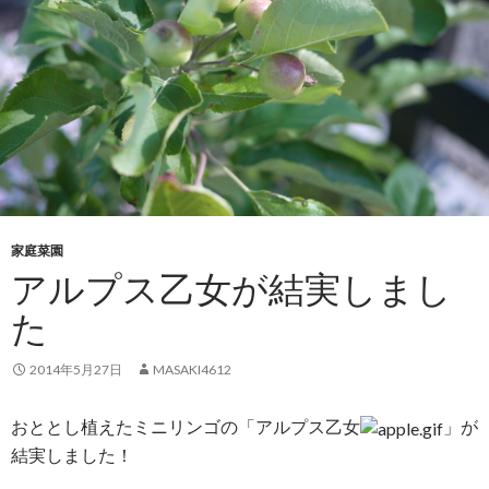
家庭菜園
アルプス乙女が結実しまし
た
2014年5月27日
MASAKI4612
おととし植えたミニリンゴの「アルプス乙女
」が
結実しました！