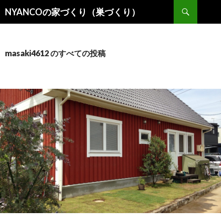
検
NYANCOの家づくり（巣づくり）
索
コ
ン
テ
ン
masaki4612 のすべての投稿
ツ
へ
移
動