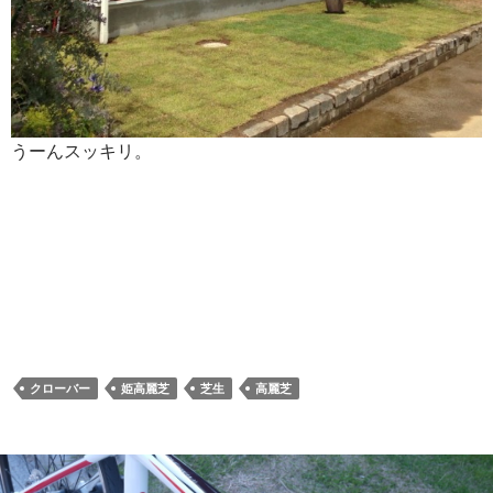
うーんスッキリ。
クローバー
姫高麗芝
芝生
高麗芝