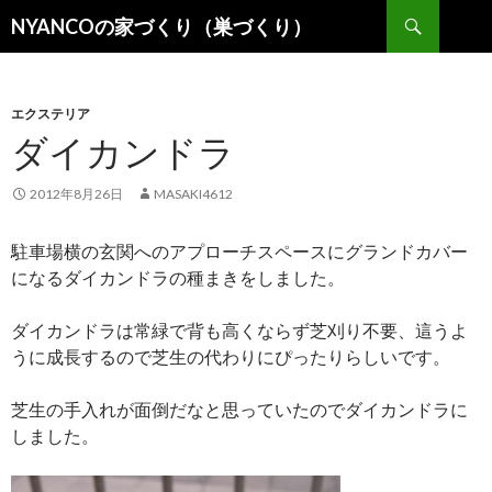
検
NYANCOの家づくり（巣づくり）
索
コ
ン
テ
ン
エクステリア
ツ
ダイカンドラ
へ
移
2012年8月26日
MASAKI4612
動
駐車場横の玄関へのアプローチスペースにグランドカバー
になるダイカンドラの種まきをしました。
ダイカンドラは常緑で背も高くならず芝刈り不要、這うよ
うに成長するので芝生の代わりにぴったりらしいです。
芝生の手入れが面倒だなと思っていたのでダイカンドラに
しました。