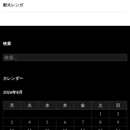
ビ
耐火レンガ
ゲ
ー
シ
検索
ョ
ン
検
索:
カレンダー
2026年8月
月
火
水
木
金
土
日
1
2
3
4
5
6
7
8
9